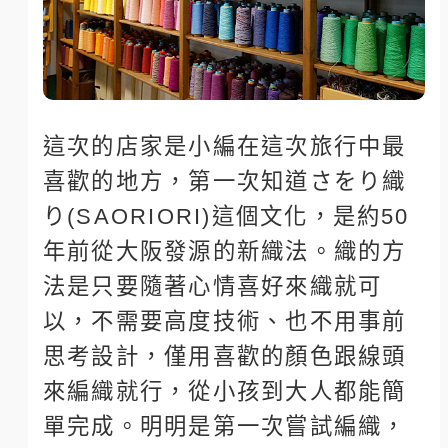
這次的店家是小編在這次旅行中最
喜歡的地方，第一次知道さをり織
り(SAORIORI)這個文化，是約50
年前從大阪發源的新織法。織的方
法是只要隨著心情喜好來織就可
以，不需要高度技術、也不用事前
思考設計，僅用喜歡的顏色跟線頭
來編織就行，從小孩到大人都能簡
單完成。明明是第一次嘗試編織，