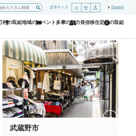
大
文字サイズ
中
English
小
町村の取組
地域のイベント
多摩の魅力発信
移住定住の取組
武蔵野市