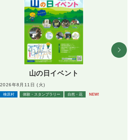
山の日イベント
観
2026年8月11日 (火)
檜原村
体験・スタンプラリー
自然・花
NEW!
2026
日野市
自然・